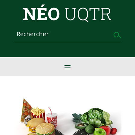
NÉO
UQTR