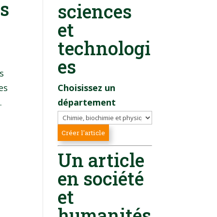
es
sciences
et
technologi
es
s
es
Choisissez un
.
département
Un article
en société
et
humanités