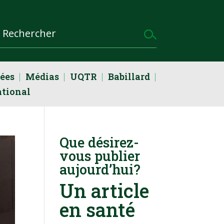
dées
Médias
UQTR
Babillard
ational
Que désirez-
vous publier
aujourd’hui?
Un article
en santé