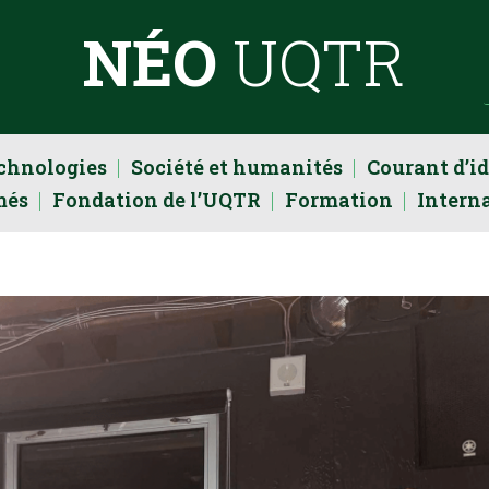
NÉO
UQTR
echnologies
Société et humanités
Courant d’i
més
Fondation de l’UQTR
Formation
Intern