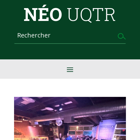
NÉO
UQTR