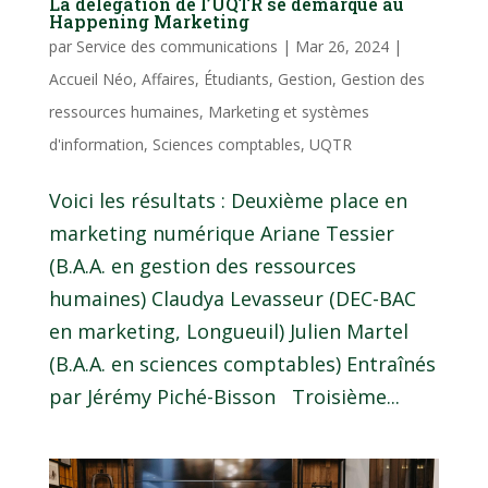
La délégation de l’UQTR se démarque au
Happening Marketing
par
Service des communications
|
Mar 26, 2024
|
Accueil Néo
,
Affaires
,
Étudiants
,
Gestion
,
Gestion des
ressources humaines
,
Marketing et systèmes
d'information
,
Sciences comptables
,
UQTR
Voici les résultats : Deuxième place en
marketing numérique Ariane Tessier
(B.A.A. en gestion des ressources
humaines) Claudya Levasseur (DEC-BAC
en marketing, Longueuil) Julien Martel
(B.A.A. en sciences comptables) Entraînés
par Jérémy Piché-Bisson Troisième...