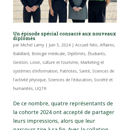
Un épisode spécial consacré aux nouveaux
diplômés
par
Michel Lamy
|
Juin 5, 2024
|
Accueil Néo
,
Affaires
,
Babillard
,
Biologie médicale
,
Diplômés
,
Étudiants
,
Gestion
,
Loisir, culture et tourisme
,
Marketing et
systèmes d'information
,
Patriotes
,
Santé
,
Sciences de
l'activité physique
,
Sciences de l'éducation
,
Société et
humanités
,
UQTR
De ce nombre, quatre représentants de
la cohorte 2024 ont accepté de partager
leurs impressions, alors que leur
parcours tire à sa fin. Avec la collation