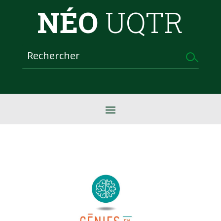
NÉO
UQTR