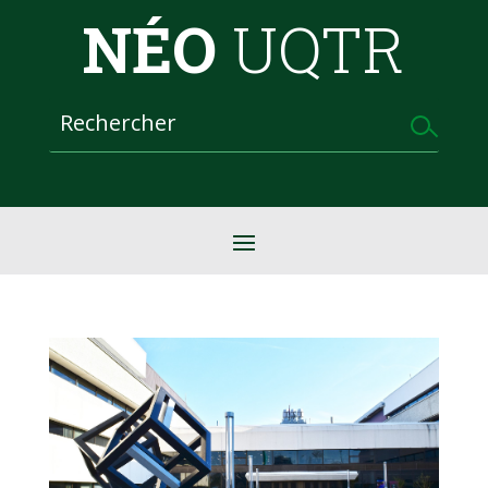
NÉO
UQTR