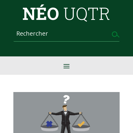
NÉO
UQTR