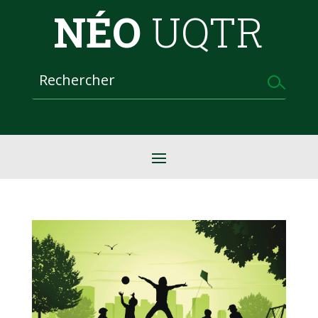
NÉO
UQTR