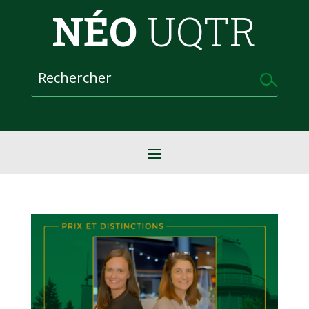
NÉO
UQTR