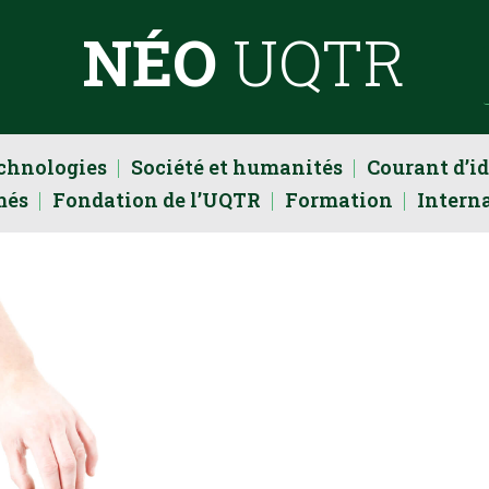
NÉO
UQTR
echnologies
Société et humanités
Courant d’i
més
Fondation de l’UQTR
Formation
Intern