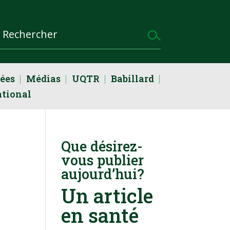
dées
Médias
UQTR
Babillard
ational
Que désirez-
vous publier
aujourd’hui?
Un article
en santé