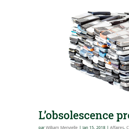
L’obsolescence 
par
William Menvielle
|
Jan 15, 2018
|
Affaires
,
C