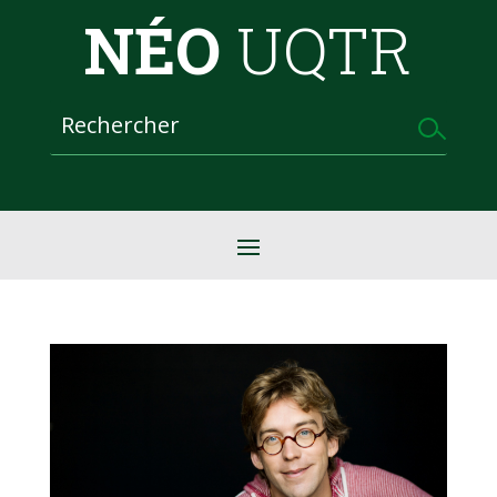
NÉO
UQTR