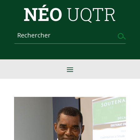
NÉO
UQTR