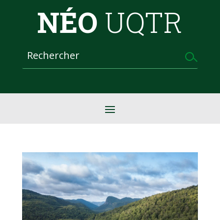
NÉO
UQTR