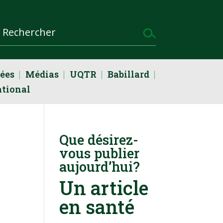
dées
Médias
UQTR
Babillard
ational
Que désirez-
vous publier
aujourd’hui?
Un article
en santé