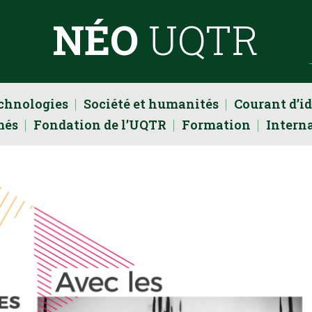
NÉO
UQTR
echnologies
Société et humanités
Courant d’i
més
Fondation de l’UQTR
Formation
Intern