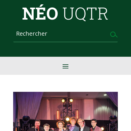
NÉO
UQTR