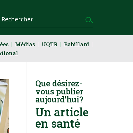
dées
Médias
UQTR
Babillard
ational
Que désirez-
vous publier
aujourd’hui?
Un article
en santé