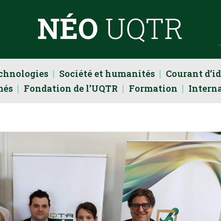
NÉO
UQTR
echnologies
Société et humanités
Courant d’i
més
Fondation de l’UQTR
Formation
Intern