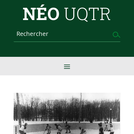
NÉO
UQTR