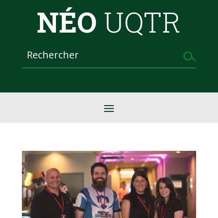
NÉO
UQTR