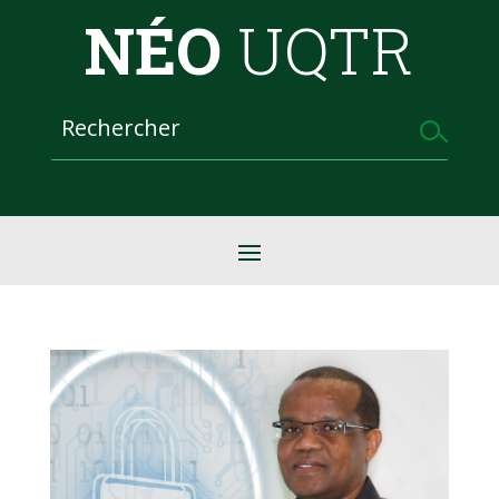
NÉO
UQTR