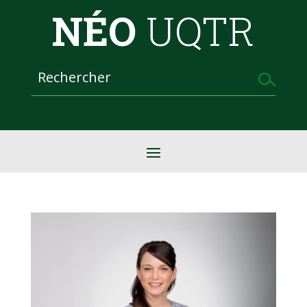
NÉO
UQTR