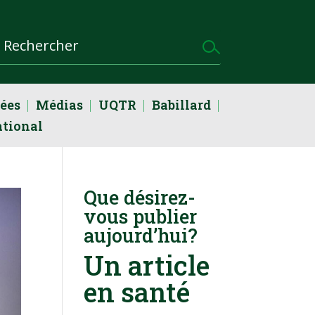
dées
Médias
UQTR
Babillard
ational
Que désirez-
vous publier
aujourd’hui?
Un article
en santé