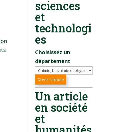
»
sciences
et
technologi
es
ion
êts
Choisissez un
département
Un article
en société
et
humanités