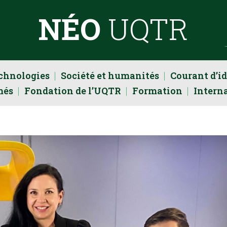
NÉO
UQTR
echnologies
Société et humanités
Courant d’i
més
Fondation de l’UQTR
Formation
Intern