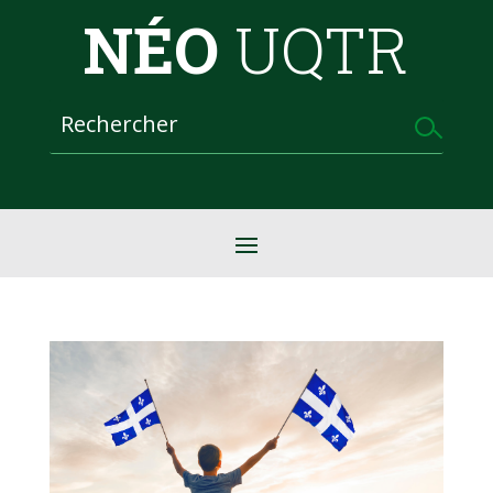
NÉO
UQTR