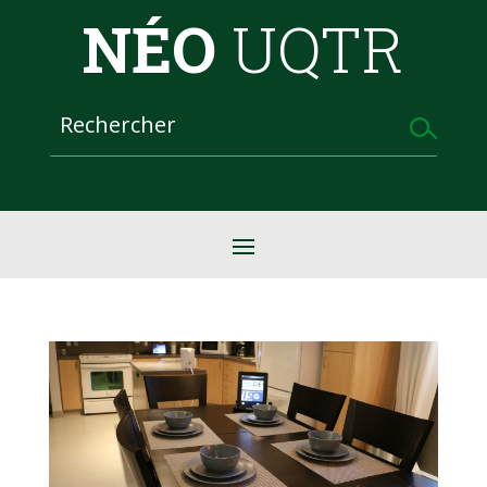
NÉO
UQTR