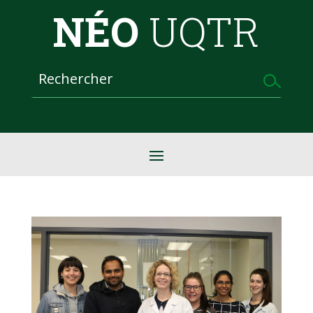
NÉO
UQTR