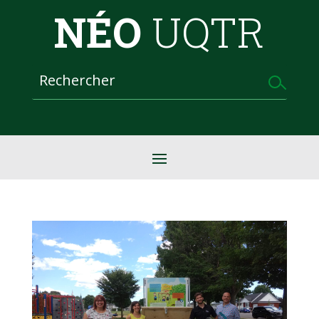
NÉO
UQTR