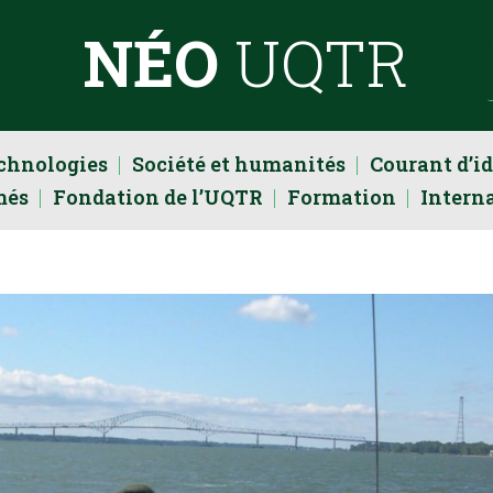
NÉO
UQTR
echnologies
Société et humanités
Courant d’i
més
Fondation de l’UQTR
Formation
Intern