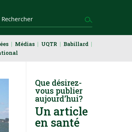
dées
Médias
UQTR
Babillard
ational
Que désirez-
vous publier
aujourd’hui?
Un article
en santé