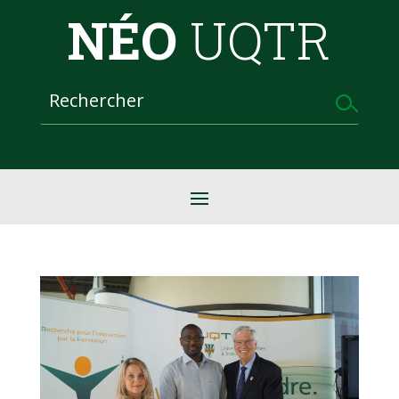
NÉO
UQTR