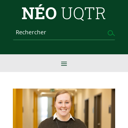
NÉO
UQTR