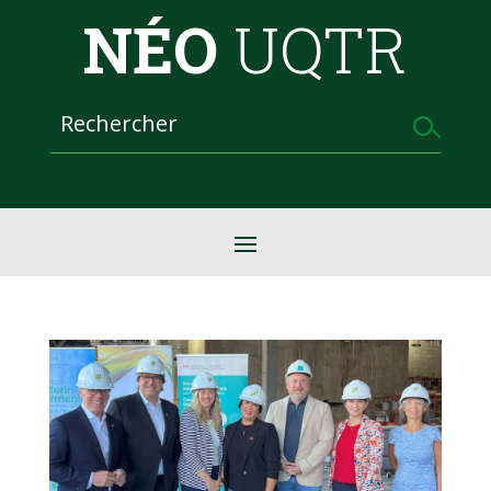
NÉO
UQTR