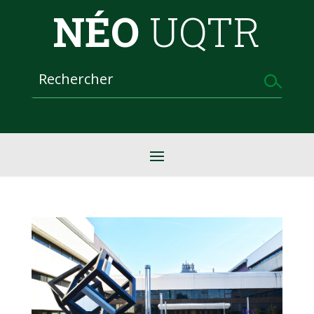
NÉO
UQTR