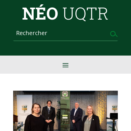
NÉO
UQTR