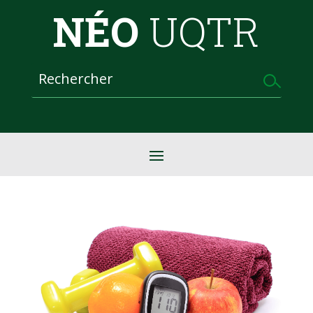
NÉO
UQTR