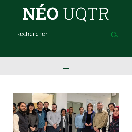
NÉO
UQTR