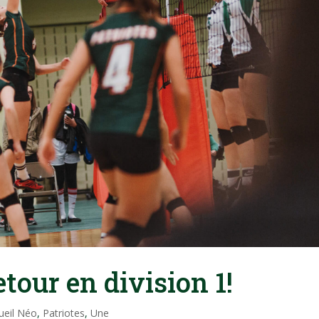
etour en division 1!
ueil Néo
,
Patriotes
,
Une