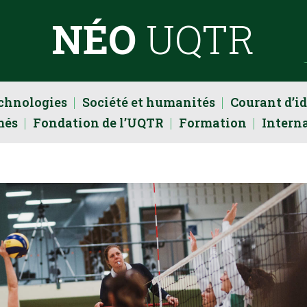
NÉO
UQTR
echnologies
Société et humanités
Courant d’i
més
Fondation de l’UQTR
Formation
Intern