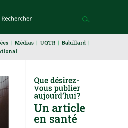
dées
Médias
UQTR
Babillard
ational
Que désirez-
vous publier
aujourd’hui?
Un article
en santé