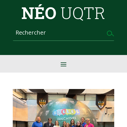
NÉO
UQTR