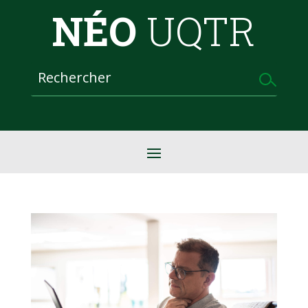
NÉO
UQTR