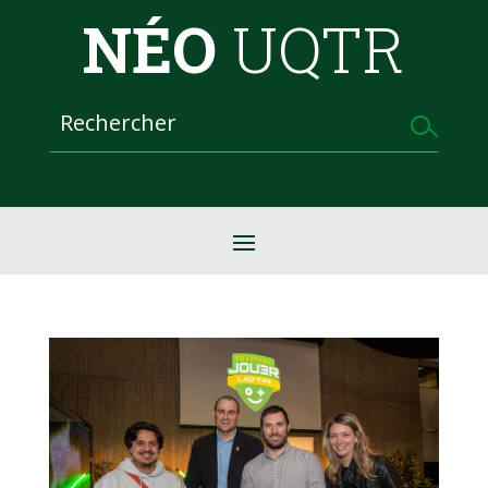
NÉO
UQTR