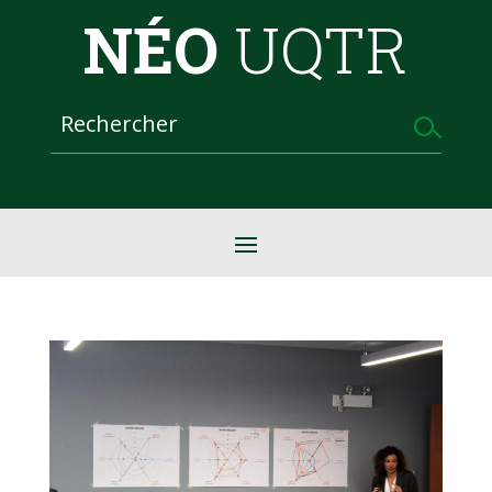
NÉO
UQTR