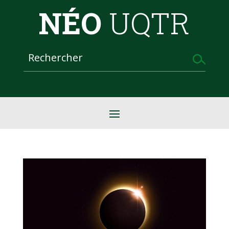
NÉO
UQTR