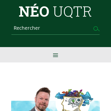
NÉO
UQTR