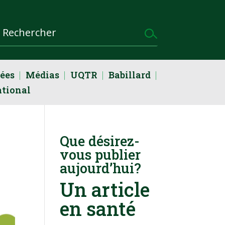
dées
Médias
UQTR
Babillard
ational
Que désirez-
vous publier
aujourd’hui?
Un article
en santé