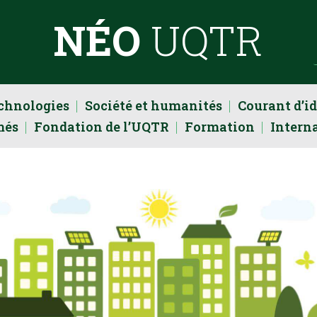
NÉO
UQTR
echnologies
Société et humanités
Courant d’i
més
Fondation de l’UQTR
Formation
Intern