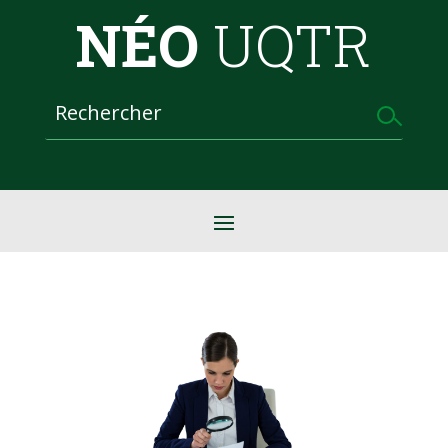
NÉO
UQTR