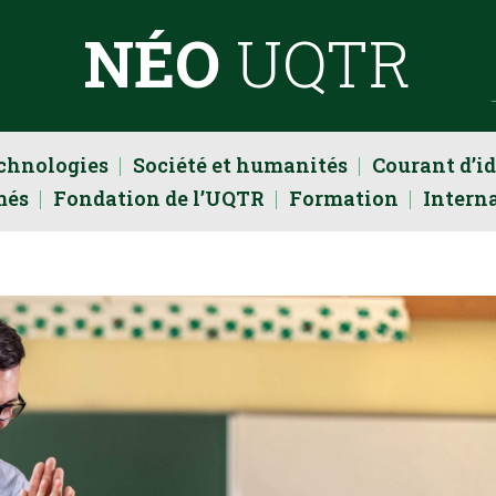
NÉO
UQTR
echnologies
Société et humanités
Courant d’i
més
Fondation de l’UQTR
Formation
Intern