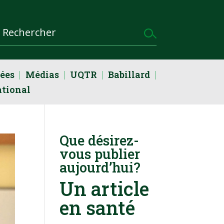
dées
Médias
UQTR
Babillard
ational
Que désirez-
vous publier
aujourd’hui?
Un article
en santé