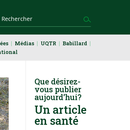
dées
Médias
UQTR
Babillard
ational
Que désirez-
vous publier
aujourd’hui?
Un article
en santé