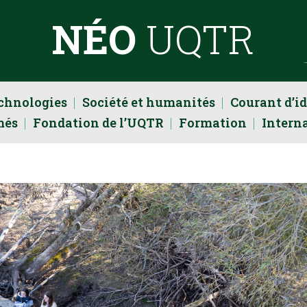
NÉO
UQTR
echnologies
Société et humanités
Courant d’i
més
Fondation de l’UQTR
Formation
Intern