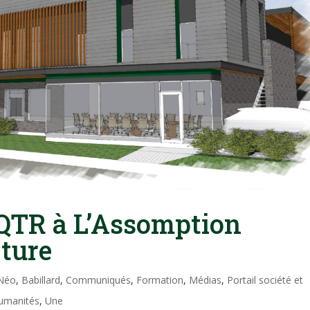
QTR à L’Assomption
rture
 Néo
,
Babillard
,
Communiqués
,
Formation
,
Médias
,
Portail société et
humanités
,
Une