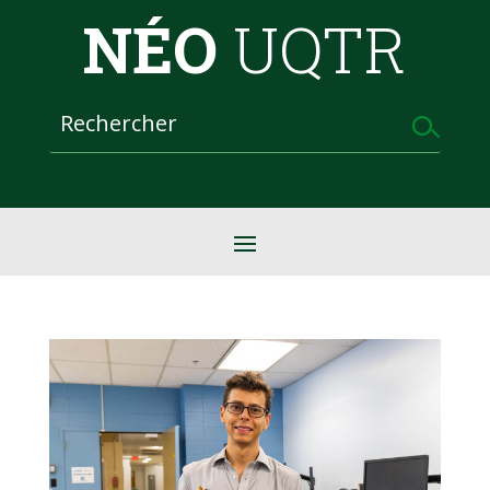
NÉO
UQTR