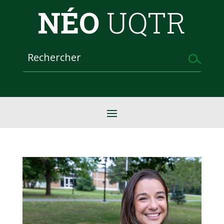
NÉO
UQTR