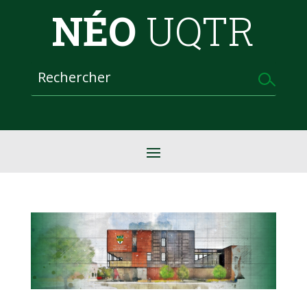
NÉO
UQTR