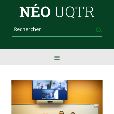
NÉO
UQTR