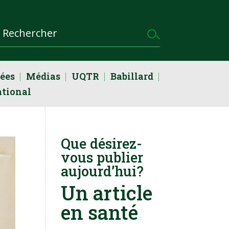
dées
Médias
UQTR
Babillard
ational
Que désirez-
vous publier
aujourd’hui?
Un article
en santé