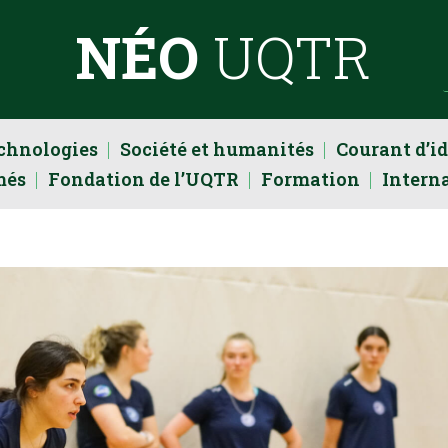
NÉO
UQTR
echnologies
Société et humanités
Courant d’i
més
Fondation de l’UQTR
Formation
Intern