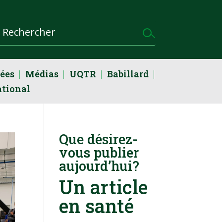
dées
Médias
UQTR
Babillard
ational
Que désirez-
vous publier
aujourd’hui?
Un article
en santé