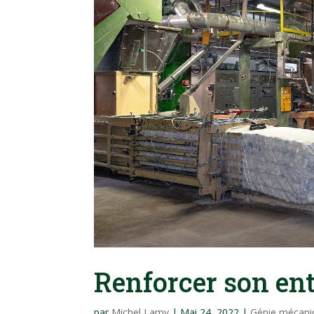
Renforcer son ent
par
Michel Lamy
|
Mai 24, 2022
|
Génie mécani