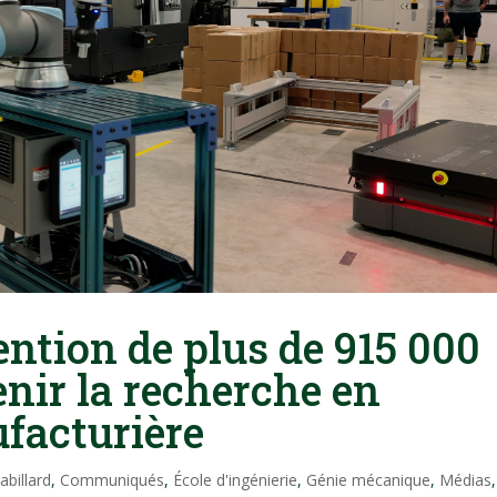
ntion de plus de 915 000
enir la recherche en
facturière
abillard
,
Communiqués
,
École d'ingénierie
,
Génie mécanique
,
Médias
,