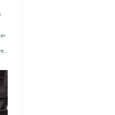
t
ter
t...