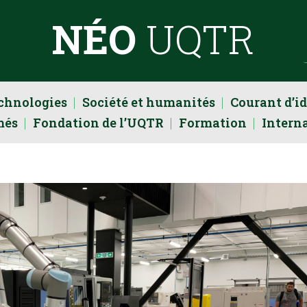
NÉO
UQTR
echnologies
Société et humanités
Courant d’i
més
Fondation de l’UQTR
Formation
Intern