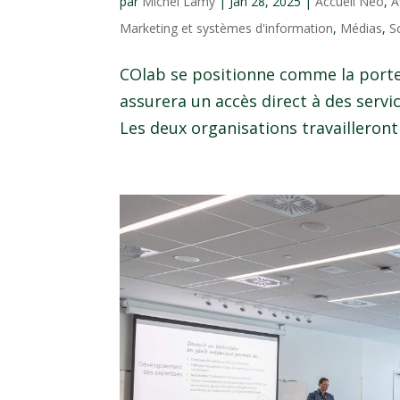
par
Michel Lamy
|
Jan 28, 2025
|
Accueil Néo
,
A
Marketing et systèmes d'information
,
Médias
,
S
COlab se positionne comme la porte
assurera un accès direct à des ser
Les deux organisations travailleront