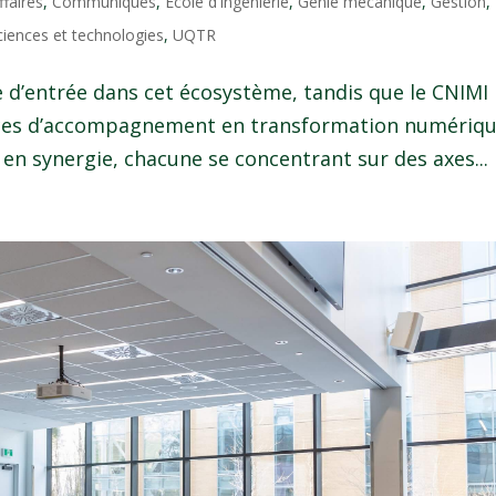
ffaires
,
Communiqués
,
École d'ingénierie
,
Génie mécanique
,
Gestion
,
ciences et technologies
,
UQTR
 d’entrée dans cet écosystème, tandis que le CNIMI
vices d’accompagnement en transformation numériqu
 en synergie, chacune se concentrant sur des axes...