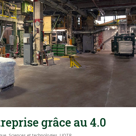
reprise grâce au 4.0
que
,
Sciences et technologies
,
UQTR