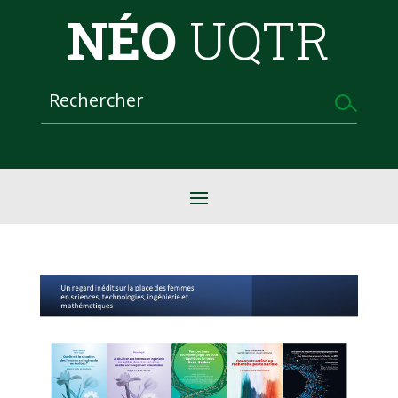
NÉO
UQTR